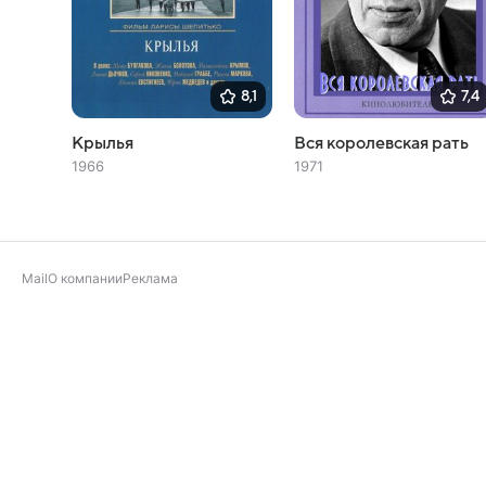
8,1
7,4
Крылья
Вся королевская рать
1966
1971
Mail
О компании
Реклама