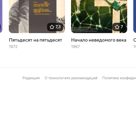
7,3
7
Пятьдесят на пятьдесят
Начало неведомого века
1972
1967
1
Редакция
О технологиях рекомендаций
Политика конфиде