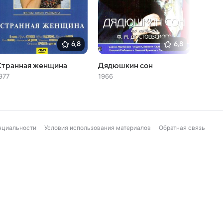
6,8
6,8
Странная женщина
Дядюшкин сон
Ход к
977
1966
1962
нциальности
Условия использования материалов
Обратная связь