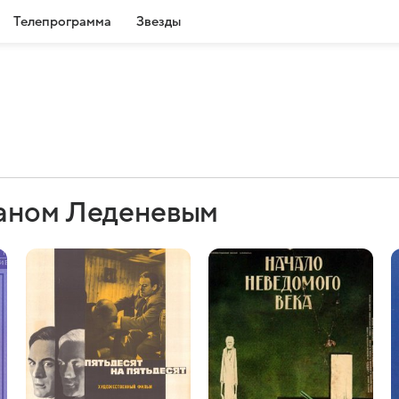
Телепрограмма
Звезды
маном Леденевым