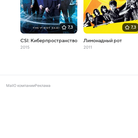
7,3
7,3
CSI: Киберпространство
Лимонадный рот
2015
2011
Mail
О компании
Реклама