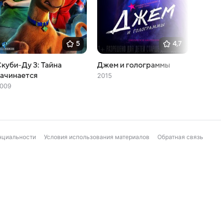
5
4,7
куби-Ду 3: Тайна
Джем и голограммы
Новая
ачинается
2015
2022
009
нциальности
Условия использования материалов
Обратная связь