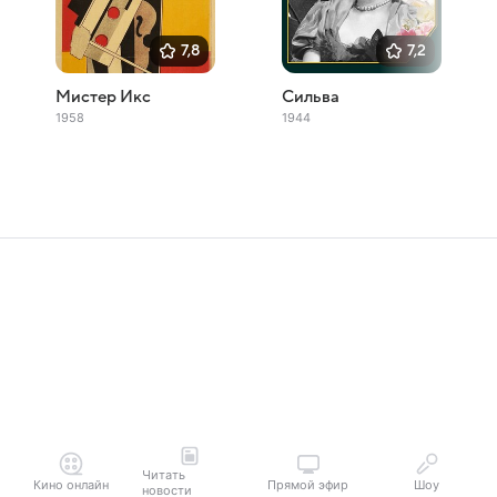
7,8
7,2
Мистер Икс
Сильва
1958
1944
Читать
Кино онлайн
Прямой эфир
Шоу
новости