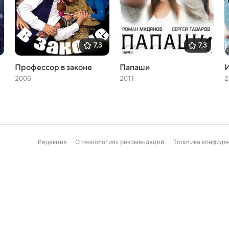
7,3
7,3
Профессор в законе
Папаши
И
2006
2011
2
Редакция
О технологиях рекомендаций
Политика конфиде