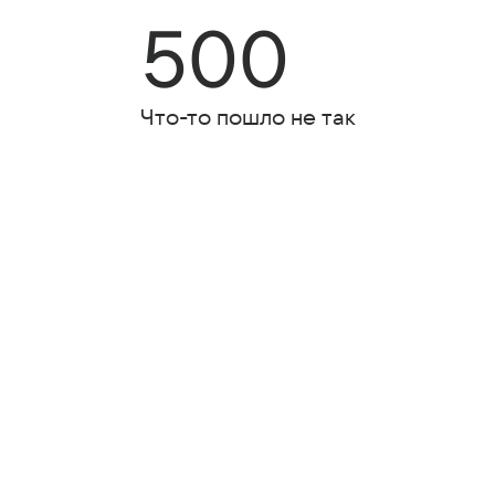
500
Что-то пошло не так