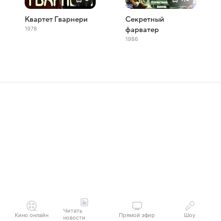
Квартет Гварнери
Секретный
1978
фарватер
1986
Читать
Кино онлайн
Прямой эфир
Шоу
новости