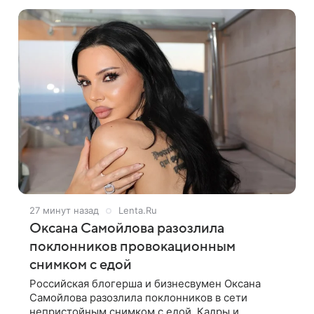
Ханна и Пашу показали серию снимков,
27 минут назад
Lenta.Ru
Оксана Самойлова разозлила
поклонников провокационным
снимком с едой
Российская блогерша и бизнесвумен Оксана
Самойлова разозлила поклонников в сети
непристойным снимком с едой. Кадры и