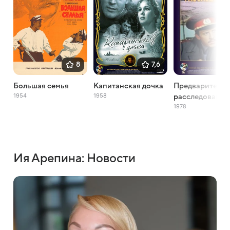
8
7,6
Большая семья
Капитанская дочка
Предваритель
1954
1958
расследование
1978
Ия Арепина: Новости