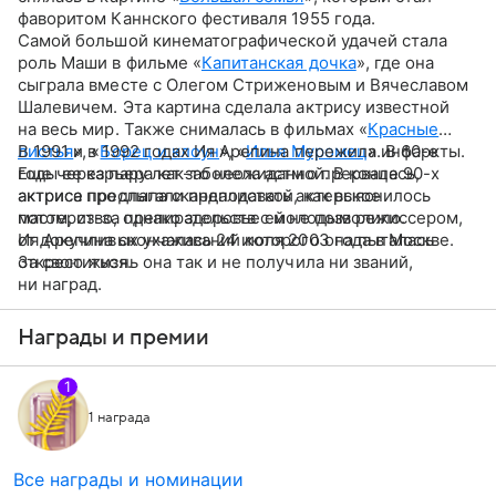
фаворитом Каннского фестиваля 1955 года.
Самой большой кинематографической удачей стала
роль Маши в фильме «
Капитанская дочка
», где она
сыграла вместе с Олегом Стриженовым и Вячеславом
Шалевичем. Эта картина сделала актрису известной
на весь мир. Также снималась в фильмах «
Красные
листья
В 1991 и в 1992 годах Ия Арепина пережила инфаркты.
», «
Борец и клоун
», «
Илья Муромец
». В 60-е
годы ее карьера как-то неожиданно прервалась,
Еще через пару лет заболела астмой. В конце 90-х
актриса прослыла скандалисткой, как выяснилось
актрисе предлагали преподавать актерское
потом, из-за препирательств с молодым режиссером,
мастерство, однако здоровье ей не позволило.
от докучливых ухаживаний которого она пыталась
Ия Арепина скончалась 24 июля 2003 года в Москве.
откреститься.
За свою жизнь она так и не получила ни званий,
ни наград.
Награды и премии
1
1 награда
Все награды и номинации