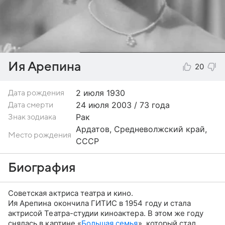
Ия Арепина
20
2 июля
1930
Дата рождения
24 июля 2003 / 73 года
Дата смерти
Рак
Знак зодиака
Ардатов, Средневолжский край,
Место рождения
СССР
Биография
Советская актриса театра и кино.
Ия Арепина окончила ГИТИС в 1954 году и стала
актрисой Театра-студии киноактера. В этом же году
снялась в картине «
Большая семья
», который стал