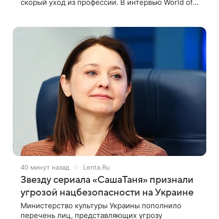
скорый уход из профессии. В интервью World of
Reel постановщик признался, что уже
обдумывает финальную картину в своей
40 минут назад
Lenta.Ru
Звезду сериала «СашаТаня» признали
угрозой нацбезопасности на Украине
Министерство культуры Украины пополнило
перечень лиц, представляющих угрозу