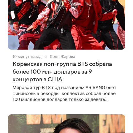
10 минут назад
Соня Жарова
Корейская поп-группа BTS собрала
более 100 млн долларов за 9
концертов в США
Мировой тур BTS под названием ARIRANG бьет
финансовые рекорды: коллектив собрал более
100 миллионов долларов только за девять
концертов в США. Как сообщает Pop Core, это
один из самых стремительных результатов