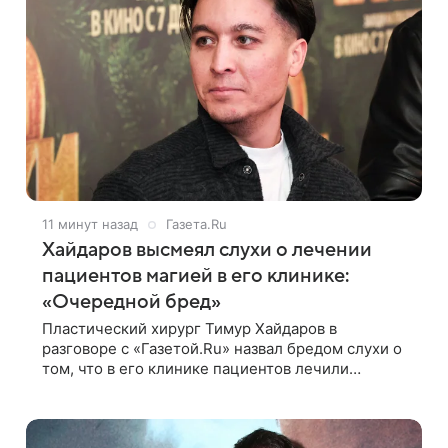
11 минут назад
Газета.Ru
Хайдаров высмеял слухи о лечении
пациентов магией в его клинике:
«Очередной бред»
Пластический хирург Тимур Хайдаров в
разговоре с «Газетой.Ru» назвал бредом слухи о
том, что в его клинике пациентов лечили
колдуны. По словам звездного врача, он не
понимает, кому нужно распускать сплетни о