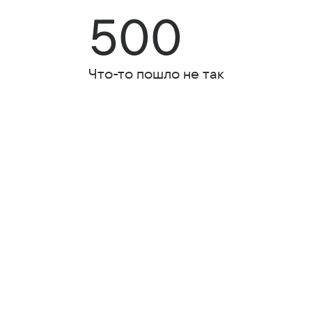
500
Что-то пошло не так