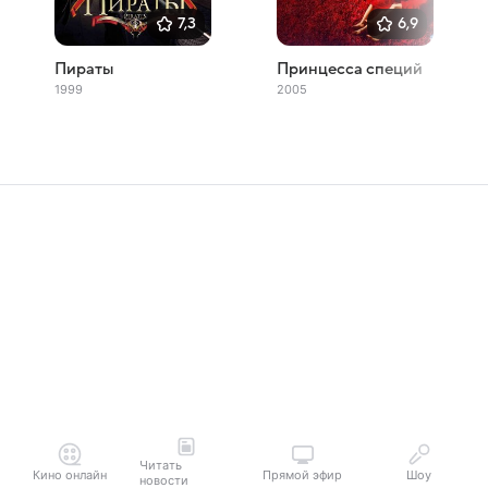
7,3
6,9
Пираты
Принцесса специй
1999
2005
Читать
Кино онлайн
Прямой эфир
Шоу
новости