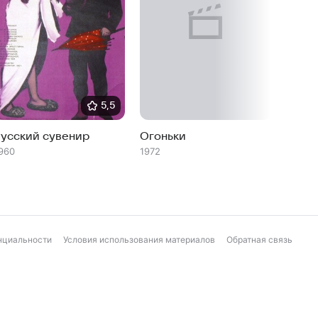
5,5
Русский сувенир
Огоньки
Здрав
960
1972
1962
нциальности
Условия использования материалов
Обратная связь