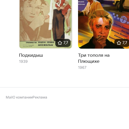
7,7
7,7
Подкидыш
Три тополя на
Плющихе
1939
1967
Mail
О компании
Реклама