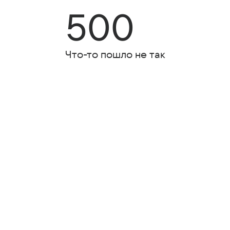
500
Что-то пошло не так