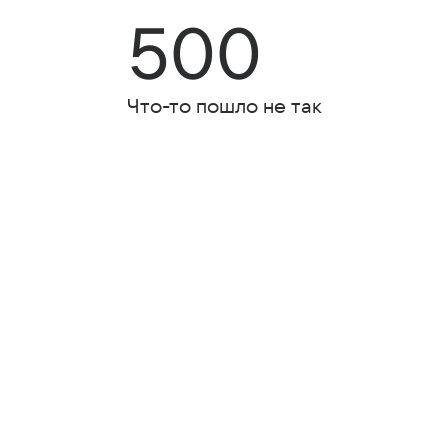
500
Что-то пошло не так