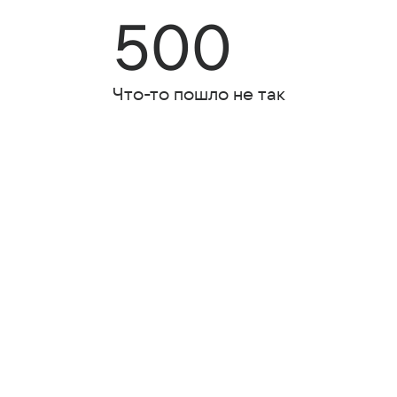
500
Что-то пошло не так