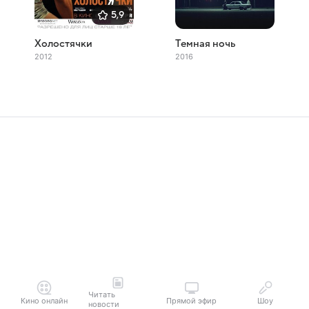
5,9
Холостячки
Темная ночь
2012
2016
Читать
Кино онлайн
Прямой эфир
Шоу
новости