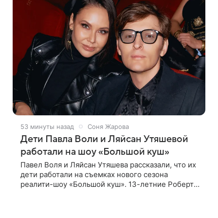
53 минуты назад
Соня Жарова
Дети Павла Воли и Ляйсан Утяшевой
работали на шоу «Большой куш»
Павел Воля и Ляйсан Утяшева рассказали, что их
дети работали на съемках нового сезона
реалити-шоу «Большой куш». 13-летние Роберт
и 11-летняя София отправились вместе с
родителями в Таиланд и успели поработать