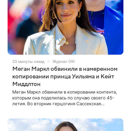
33 минуты назад
Журнал OK!
Меган Маркл обвинили в намеренном
копировании принца Уильяма и Кейт
Миддлтон
Меган Маркл обвинили в копировании контента,
которым она поделилась по случаю своего 45-
летия. Во вторник герцогиня Сассекская
опубликовала черно-белую фотографию, на
которой она прыгает в бассейн с воздушными