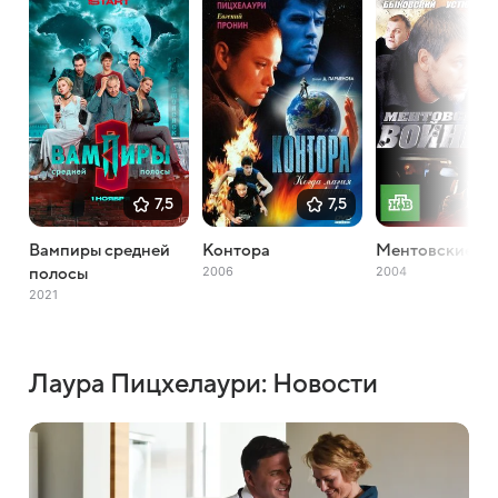
7,5
7,5
Вампиры средней
Контора
Ментовские в
2006
2004
полосы
2021
Лаура Пицхелаури: Новости