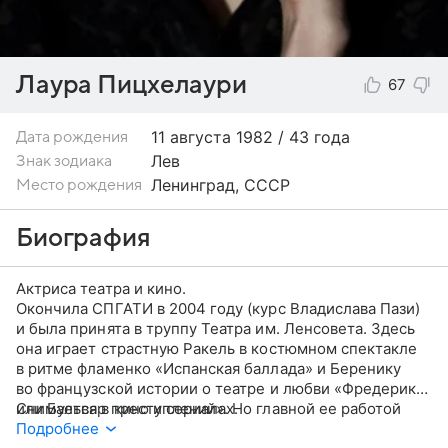
Лаура Пицхелаури
67
11 августа
1982 / 43 года
Дата рождения
Лев
Знак зодиака
Ленинград, СССР
Место рождения
Биография
Актриса театра и кино.
Окончила СПГАТИ в 2004 году (курс Владислава Пази)
и была принята в труппу Театра им. Ленсовета. Здесь
она играет страстную Ракель в костюмном спектакле
в ритме фламенко «Испанская баллада» и Беренику
во французской истории о театре и любви «Фредерик,
или Бульвар преступлений». Но главной ее работой
Снимается в кино и сериалах.
последнего времени стала леди Макбет в постановке
Подробнее