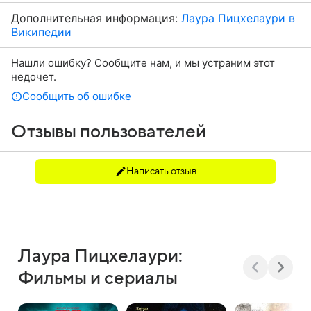
Юрия Бутусова «Макбет. Кино». Эта роль показала,
что Лаура Пицхелаури — настоящая современная
Дополнительная информация:
Лаура Пицхелаури в
трагическая актриса, способная органично
Википедии
существовать в самых сложных режиссерских
конструкциях.
Нашли ошибку? Сообщите нам, и мы устраним этот
недочет.
Сообщить об ошибке
Отзывы пользователей
Написать отзыв
Лаура Пицхелаури:
Фильмы и сериалы