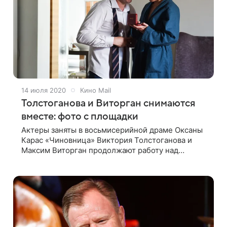
14 июля 2020
Кино Mail
Толстоганова и Виторган снимаются
вместе: фото с площадки
Актеры заняты в восьмисерийной драме Оксаны
Карас «Чиновница» Виктория Толстоганова и
Максим Виторган продолжают работу над
сериалом «Чиновница» режиссера Оксаны
Карас. В центре сюжета — история сотрудницы
регионального