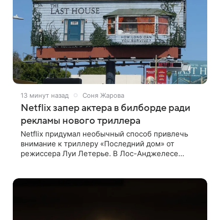
13 минут назад
Соня Жарова
Netflix запер актера в билборде ради
рекламы нового триллера
Netflix придумал необычный способ привлечь
внимание к триллеру «Последний дом» от
режиссера Луи Летерье. В Лос-Анджелесе
актера на два дня поселили внутри рекламного
билборда, оформленного как фасад жилого