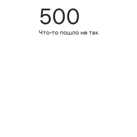
500
Что-то пошло не так