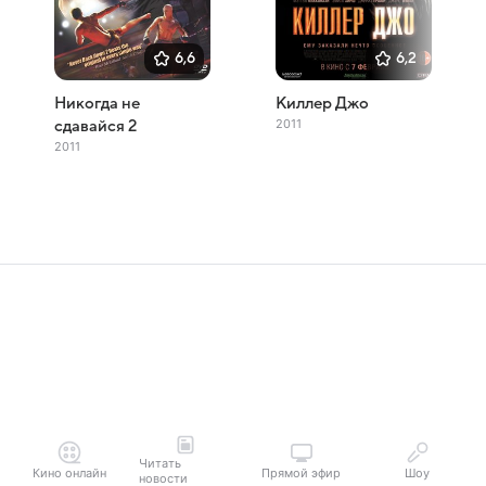
6,6
6,2
Никогда не
Киллер Джо
2011
сдавайся 2
2011
Читать
Кино онлайн
Прямой эфир
Шоу
новости