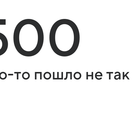
500
о-то пошло не так