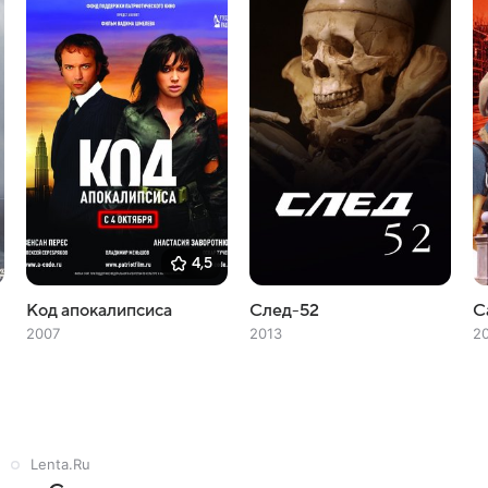
4,5
Код апокалипсиса
След-52
С
2007
2013
2
Lenta.Ru