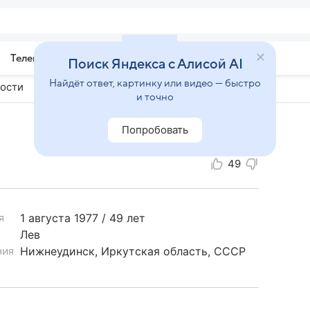
Телепрограмма
Звезды
Поиск Яндекса с Алисой AI
Найдёт ответ, картинку или видео — быстро
ости
и точно
Попробовать
49
1 августа
1977 / 49 лет
я
Лев
Нижнеудинск, Иркутская область, СССР
ния