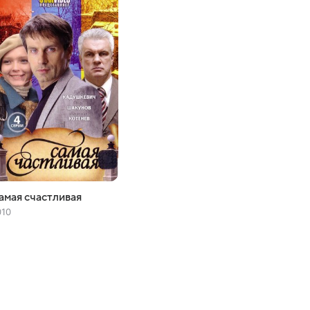
амая счастливая
010