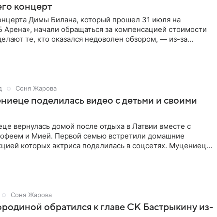
его концерт
онцерта Димы Билана, который прошел 31 июля на
Б Арена», начали обращаться за компенсацией стоимости
делают те, кто оказался недоволен обзором, — из-за
трукции
д
Соня Жарова
ниеце поделилась видео с детьми и своими
це вернулась домой после отдыха в Латвии вместе с
офеем и Мией. Первой семью встретили домашние
кцией которых актриса поделилась в соцсетях. Муцениеце
видео, на
Соня Жарова
родиной обратился к главе СК Бастрыкину из-