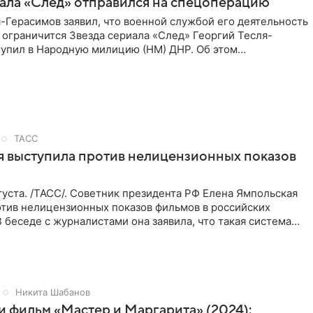
ала «След» отправился на спецоперацию
-Герасимов заявил, что военной службой его деятельность
 ограничится Звезда сериала «След» Георгий Тесля-
тупил в Народную милицию (НМ) ДНР. Об этом
я в зону специальной
ТАСС
 выступила против нелицензионных показов
уста. /ТАСС/. Советник президента РФ Елена Ямпольская
отив нелицензионных показов фильмов в российских
В беседе с журналистами она заявила, что такая система
Никита Шабанов
и фильм «Мастер и Маргарита» (2024):