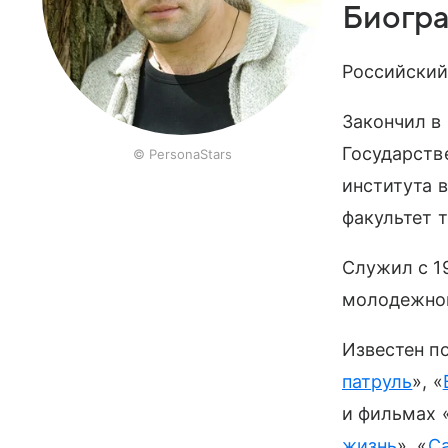
Биогр
Российский
Закончил в 
Государств
© PersonaStars
института в
факультет т
Служил с 1
молодежном
Известен п
патруль
», «
и фильмах 
жизнь
», «
Са