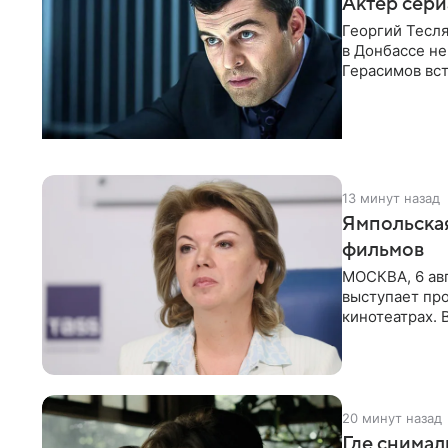
Актер сери
Георгий Тесля
в Донбассе не
Герасимов вс
отправившийс
13 минут назад
Ямпольская
фильмов
МОСКВА, 6 авг
выступает пр
кинотеатрах. 
дает
20 минут назад
Где снимал