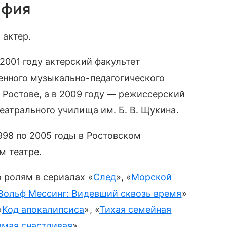
афия
 актер.
2001 году актерский факультет
енного музыкально-педагогического
 Ростове, а в 2009 году — режиссерский
еатрального училища им. Б. В. Щукина.
998 по 2005 годы в Ростовском
 театре.
о ролям в сериалах «
След
», «
Морской
Вольф Мессинг: Видевший сквозь время
»
«
Код апокалипсиса
», «
Тихая семейная
мая счастливая
».