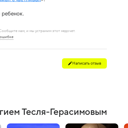
 ребенок.
ообщите нам, и мы устраним этот недочет.
 ошибке
Написать отзыв
ргием Тесля-Герасимовым