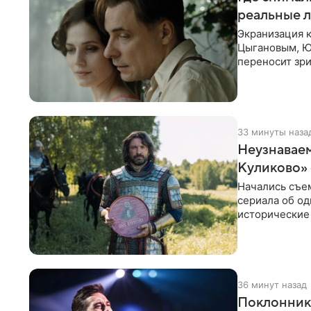
реальные 
Экранизация к
Цыгановым, Ю
переносит зри
переплетается
33 минуты наза
Неузнаваем
Куликово»
Начались съе
сериала об од
исторические
исполнят Ант
36 минут назад
Поклонника