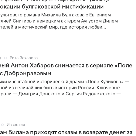
локации булгаковской мистификации
ультового романа Михаила Булгакова с Евгением
лией Снигирь и немецким актером Аугустом Дилем
телей в мистический мир, где история любви
 с фантастикой и
д
Рита Захарова
ый Антон Хабаров снимается в сериале «Поле
 с Добронравовым
мки масштабной исторической драмы «Поле Куликово» —
ной из величайших битв в истории России. Ключевые
 роли — Дмитрия Донского и Сергия Радонежского —
он Хабаров
Известия
м Билана приходят отказы в возврате денег за