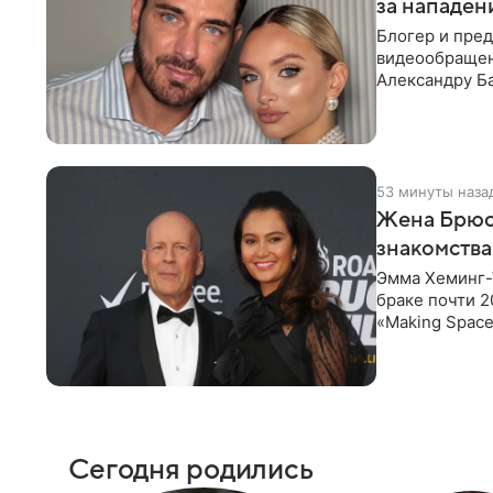
за нападен
Блогер и пре
видеообращен
Александру Ба
Москвы трое
53 минуты наза
Жена Брюса
знакомства
Эмма Хеминг-У
браке почти 2
«Making Space
году в
Сегодня родились