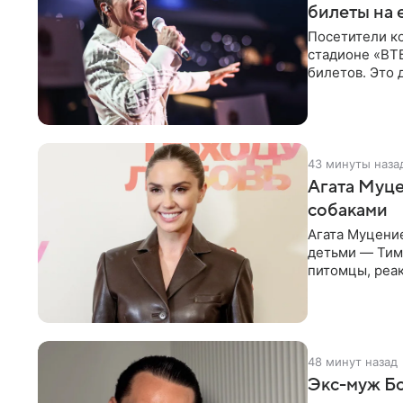
билеты на 
Посетители к
стадионе «ВТ
билетов. Это 
высокой конс
43 минуты наза
Агата Муце
собаками
Агата Муцение
детьми — Тим
питомцы, реа
опубликовала 
48 минут назад
Экс-муж Бо