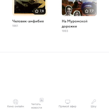
7,8
7,7
Человек-амфибия
На Муромской
1961
дорожке
1993
Читать
Кино онлайн
Прямой эфир
Шоу
новости