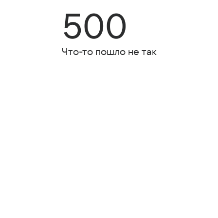
500
Что-то пошло не так