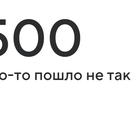
500
о-то пошло не так