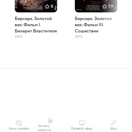
8
7,9
Берсерк. Золотой
Берсерк. Золотой
век: Фильм I.
век: Фильм III.
Бехерит Властителя
Сошествие
2012
2013
Читать
Кино онлайн
Прямой эфир
Шоу
новости