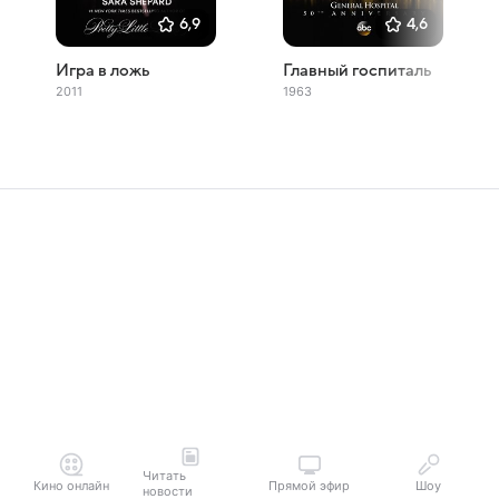
6,9
4,6
Игра в ложь
Главный госпиталь
2011
1963
Читать
Кино онлайн
Прямой эфир
Шоу
новости