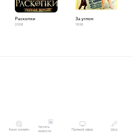
Раскопки
За углом
2008
1938
Читать
Кино онлайн
Прямой эфир
Шоу
новости