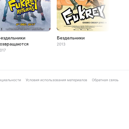
Бездельники
Бездельники
Рама 
возвращаются
Криш
2013
017
2010
нциальности
Условия использования материалов
Обратная связь