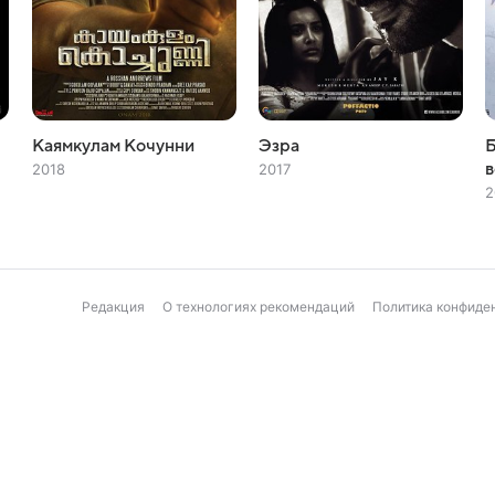
Каямкулам Кочунни
Эзра
2018
2017
2
Редакция
О технологиях рекомендаций
Политика конфиде