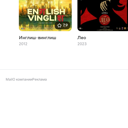
7,9
Инглиш-винглиш
Лео
2012
2023
Mail
О компании
Реклама