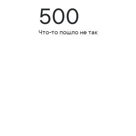
500
Что-то пошло не так