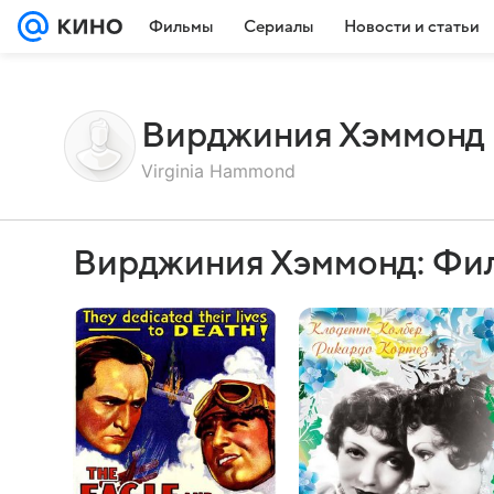
Фильмы
Сериалы
Новости и статьи
Вирджиния Хэммонд
Virginia Hammond
Вирджиния Хэммонд: Фи