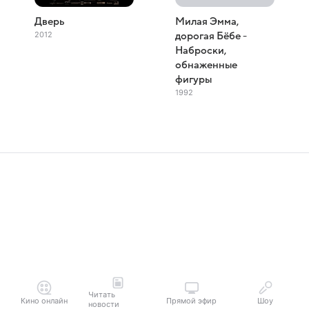
Дверь
Милая Эмма,
2012
дорогая Бёбе -
Наброски,
обнаженные
фигуры
1992
Читать
Кино онлайн
Прямой эфир
Шоу
новости