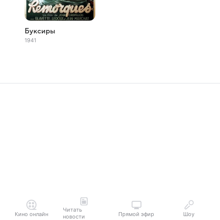
Буксиры
1941
Читать
Кино онлайн
Прямой эфир
Шоу
новости