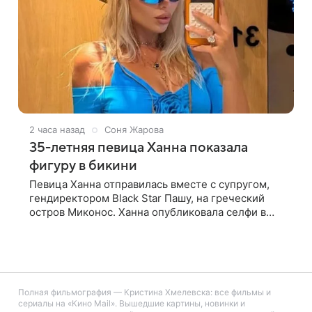
2 часа назад
Соня Жарова
35-летняя певица Ханна показала
фигуру в бикини
Певица Ханна отправилась вместе с супругом,
гендиректором Black Star Пашу, на греческий
остров Миконос. Ханна опубликовала селфи в
зеркале и призналась, что сейчас особенно
довольна собой. По словам певицы, она
Полная фильмография — Кристина Хмелевска: все фильмы и
сериалы на «Кино Mail». Вышедшие картины, новинки и