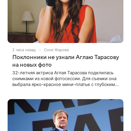
2 часа назад
Соня Жарова
Поклонники не узнали Аглаю Тарасову
на новых фото
32-летняя актриса Аглая Тарасова поделилась
снимками из новой фотосессии. Для съемки она
выбрала ярко-красное мини-платье с глубоким
вырезом и открытыми плечами. Наряд украшен
объемной драпировкой на талии и