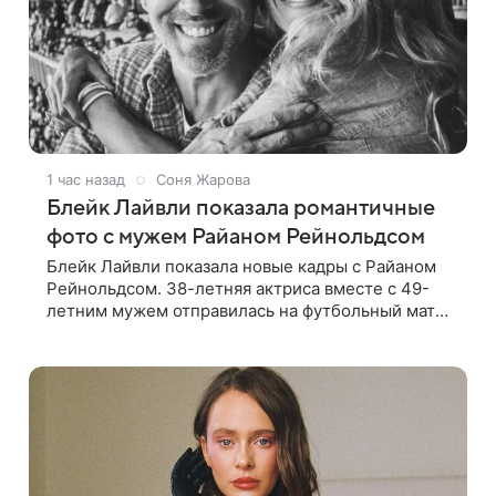
1 час назад
Соня Жарова
Блейк Лайвли показала романтичные
фото с мужем Райаном Рейнольдсом
Блейк Лайвли показала новые кадры с Райаном
Рейнольдсом. 38-летняя актриса вместе с 49-
летним мужем отправилась на футбольный матч.
На стадионе супругов сопровождал фотограф Гай
Арох, который сделал серию