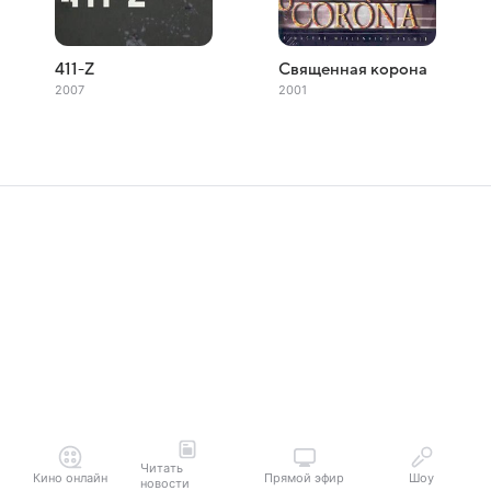
411-Z
Священная корона
2007
2001
Читать
Кино онлайн
Прямой эфир
Шоу
новости