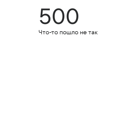
500
Что-то пошло не так