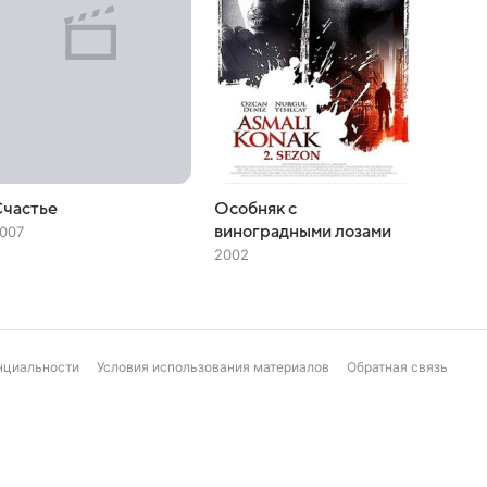
Счастье
Особняк с
виноградными лозами
007
2002
нциальности
Условия использования материалов
Обратная связь