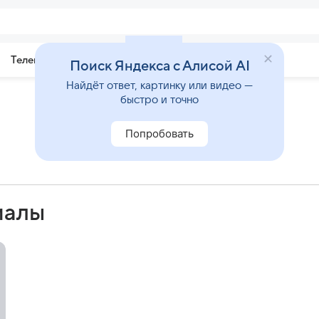
Телепрограмма
Звезды
Поиск Яндекса с Алисой AI
Найдёт ответ, картинку или видео —
быстро и точно
Попробовать
иалы