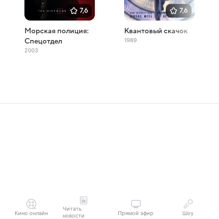
7,6
7,6
Морская полиция:
Квантовый скачок
1989
Спецотдел
2003
Читать
Кино онлайн
Прямой эфир
Шоу
новости