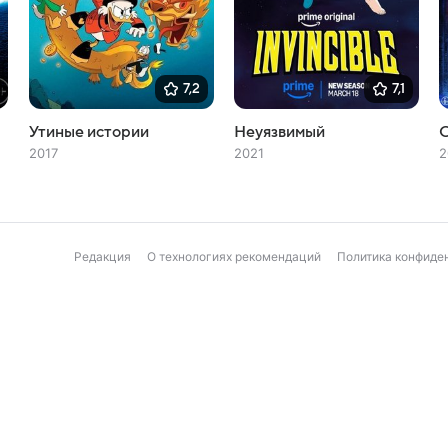
7,2
7,1
Утиные истории
Неуязвимый
С
2017
2021
2
Редакция
О технологиях рекомендаций
Политика конфиде