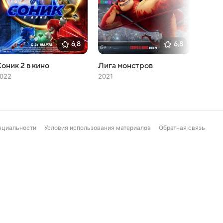
6,8
6,8
оник 2 в кино
Лига монстров
Соник
022
2021
2020
нциальности
Условия использования материалов
Обратная связь