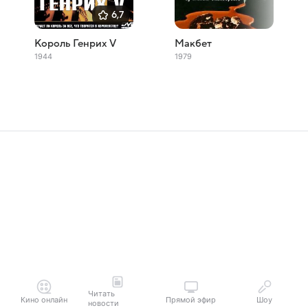
6,7
Король Генрих V
Макбет
1944
1979
Читать
Кино онлайн
Прямой эфир
Шоу
новости