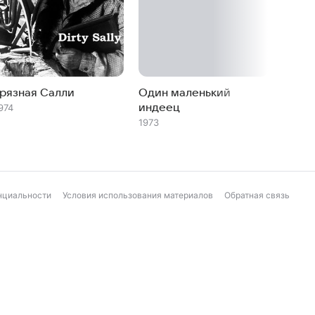
Грязная Салли
Один маленький
Напол
индеец
974
1972
1973
нциальности
Условия использования материалов
Обратная связь