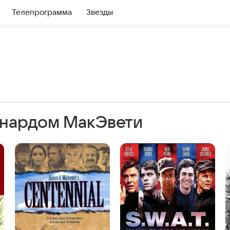
Телепрограмма
Звезды
рнардом МакЭвети