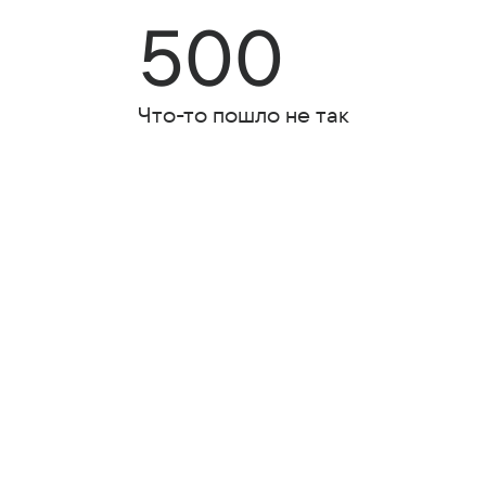
500
Что-то пошло не так