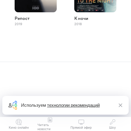
Репост
К ночи
2019
2018
Используем
технологии рекомендаций
Читать
Кино онлайн
Прямой эфир
Шоу
новости