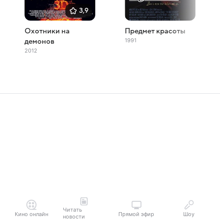
3,9
Охотники на
Предмет красоты
1991
демонов
2012
Читать
Кино онлайн
Прямой эфир
Шоу
новости