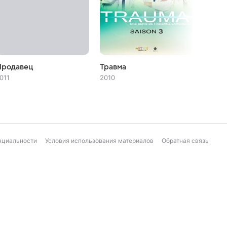
Продавец
Травма
Прекр
011
2010
2008
нциальности
Условия использования материалов
Обратная связь