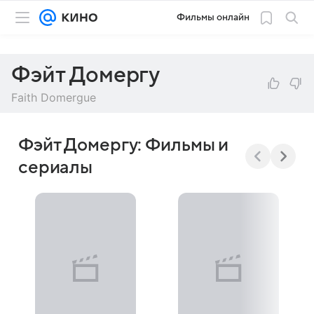
Фильмы онлайн
Фэйт Домергу
Faith Domergue
Фэйт Домергу: Фильмы и
сериалы