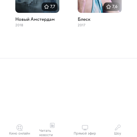
7,7
7,6
Новый Амстердам
Блеск
2018
2017
Читать
Кино онлайн
Прямой эфир
Шоу
новости