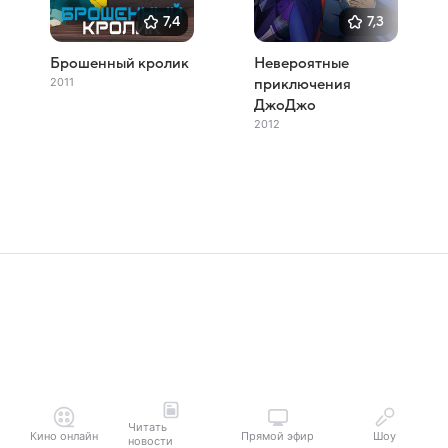
7,4
7,3
Брошенный кролик
Невероятные
2011
приключения
ДжоДжо
2012
Читать
Кино онлайн
Прямой эфир
Шоу
новости