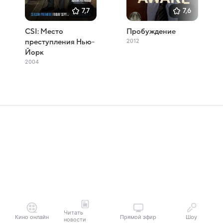
7,7
7,6
CSI: Место
Пробуждение
2012
преступления Нью-
Йорк
2004
Читать
Кино онлайн
Прямой эфир
Шоу
новости