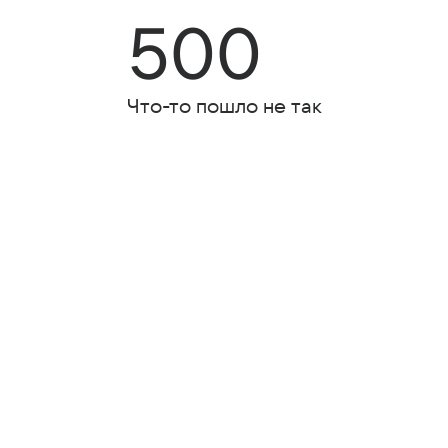
500
Что-то пошло не так