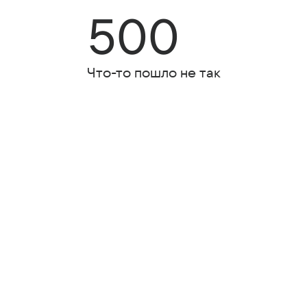
500
Что-то пошло не так