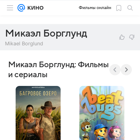
Фильмы онлайн
Микаэл Борглунд
Mikael Borglund
Микаэл Борглунд: Фильмы
и сериалы